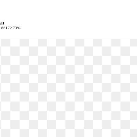
bH
: 186172.73%