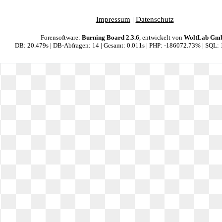
Impressum
|
Datenschutz
Forensoftware:
Burning Board 2.3.6
, entwickelt von
WoltLab Gm
DB: 20.479s | DB-Abfragen: 14 | Gesamt: 0.011s | PHP: -186072.73% | SQL