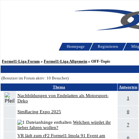
Homepage
Registrieren
Mitg
Formel1-Liga Forum
»
Formel1-Liga Allgemein
» OFF-Topic
(Benutzer im Forum aktiv: 10 Besucher)
Thema
Antworten
Nachbildungen von Endplatten als Motorsport-
1
Deko
SimRacing Expo 2025
0
Welchen würdet ihr
7
lieber fahren wollen?
VR lädt zum rF2 Formel1 Imola 91 Event am
0