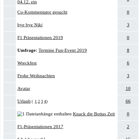
04.12. ein
Co-Kommentator gesucht
0
bye bye Niki
3
F1 Präsentationen 2019
0
Umfrage:
Termine Fun-Event 2019
8
Wreckfest
6
Frohe Weihnachten
3
Avatar
10
Urlaub
66
(
1
2
3
4
)
Knack die Bottas Zeit
0
F1-Präsentationen 2017
2