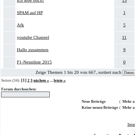
Ich lebe noch!
15
SPAM auf HP
1
Afk
5
youtube Channel
11
Hallo zusammen
9
F1-Nennliste 2015
0
Zeige Themen 1 bis 20 von 667, sortiert nach
[1]
Seiten (34):
2
3
nächste »
...
letzte »
Forum durchsuchen:
Neue Beiträge
(
Mehr al
Keine neuen Beiträge
(
Mehr al
Imp