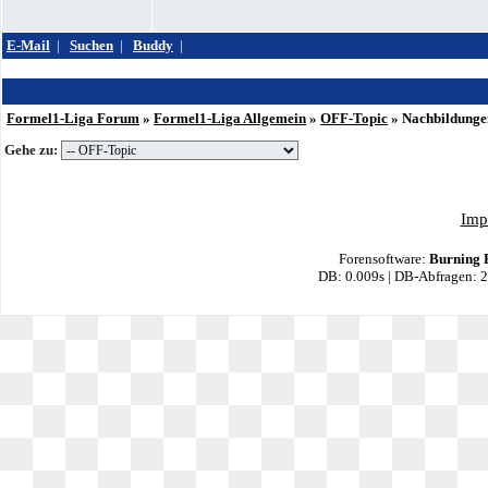
E-Mail
|
Suchen
|
Buddy
|
Formel1-Liga Forum
»
Formel1-Liga Allgemein
»
OFF-Topic
»
Nachbildunge
Gehe zu:
Imp
Forensoftware:
Burning 
DB: 0.009s | DB-Abfragen: 2