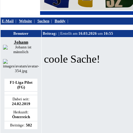
E-Mail
|
Website
|
Suchen
|
Buddy
|
Benutzer
Beitrag:
| Erstellt am
16.03.2026
um
16:55
Johann
coole Sache!
F1-Liga Pilot
(FG)
Dabei seit:
24.02.2019
Herkunft:
Österreich
Beiträge:
582