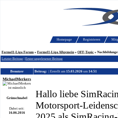
Homepage
Registrieren
Mitg
Formel1-Liga Forum
»
Formel1-Liga Allgemein
»
OFF-Topic
»
Nachbildunge
Letzter Beitrag
|
Erster ungelesener Beitrag
Benutzer
Beitrag:
| Erstellt am
15.03.2026
um
14:51
MichaelMerkers
Hallo liebe SimRaci
Grünschnabel
Motorsport-Leidensc
Dabei seit:
16.06.2016
2025 als SimRacing-