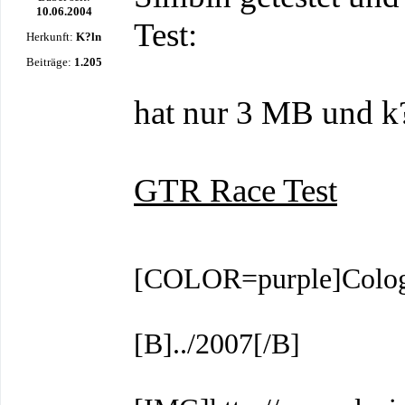
10.06.2004
Test:
Herkunft:
K?ln
Beiträge:
1.205
hat nur 3 MB und k?
GTR Race Test
[COLOR=purple]Colog
[B]../2007[/B]