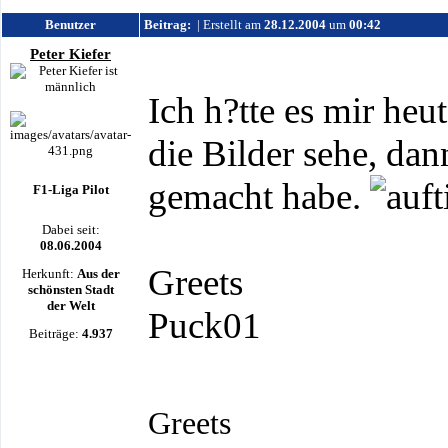
Benutzer
Beitrag:
| Erstellt am
28.12.2004
um
00:42
Peter Kiefer
Ich h?tte es mir heu
die Bilder sehe, dan
gemacht habe.
F1-Liga Pilot
Dabei seit:
08.06.2004
Greets
Herkunft:
Aus der
schönsten Stadt
der Welt
Puck01
Beiträge:
4.937
Greets