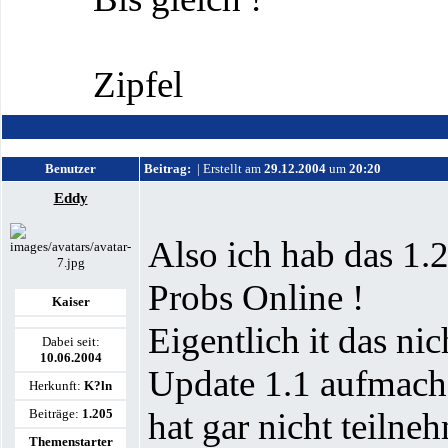
Zipfel
Benutzer
Beitrag:
| Erstellt am
29.12.2004
um
20:20
Eddy
Also ich hab das 1.2
Probs Online !
Kaiser
Eigentlich it das ni
Dabei seit:
10.06.2004
Update 1.1 aufmachs
Herkunft:
K?ln
Beiträge:
1.205
hat gar nicht teilne
Themenstarter