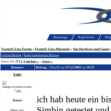
Homepage
Registrieren
Mitg
Formel1-Liga Forum
»
Formel1-Liga Allgemein
»
Sim Hardware und Games
Letzter Beitrag
|
Erster ungelesener Beitrag
[1]
Seiten (9):
2
3
nächste »
...
letzte »
Benutzer
Beitrag:
| Erstellt am
27.12.2004
um
18:55
Eddy
ich hab heute ein b
Kaiser
Simbin getestet und
Dabei seit: