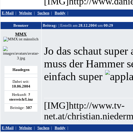
[IMG]http://www.danie
E-Mail
|
Website
|
Suchen
|
Buddy
|
Benutzer
Beitrag:
| Erstellt am
28.12.2004
um
00:29
MMX
Jo das schaut super
muss der Hammer sei
Haudegen
einfach super
Dabei seit:
10.06.2004
Herkunft:
?
sterreich/Linz
[IMG]http://www.tv-
Beiträge:
507
net.at/christian.niede
E-Mail
|
Website
|
Suchen
|
Buddy
|