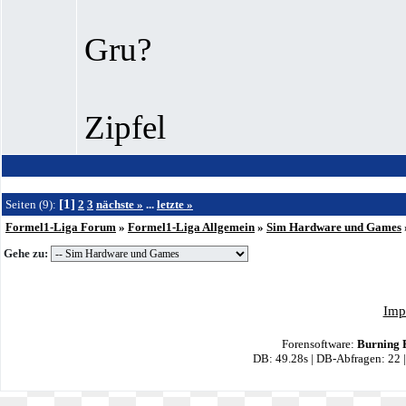
Gru?
Zipfel
[1]
Seiten (9):
2
3
nächste »
...
letzte »
Formel1-Liga Forum
»
Formel1-Liga Allgemein
»
Sim Hardware und Games
Gehe zu:
Imp
Forensoftware:
Burning 
DB: 49.28s | DB-Abfragen: 22