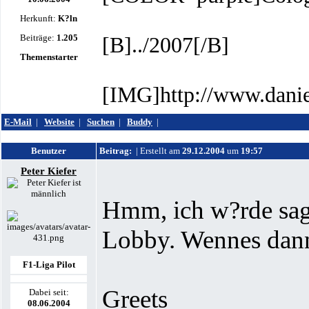
Herkunft:
K?ln
Beiträge:
1.205
[B]../2007[/B]
Themenstarter
[IMG]http://www.danie
E-Mail
|
Website
|
Suchen
|
Buddy
|
Benutzer
Beitrag:
| Erstellt am
29.12.2004
um
19:57
Peter Kiefer
Hmm, ich w?rde sag
Lobby. Wennes dann s
F1-Liga Pilot
Greets
Dabei seit:
08.06.2004