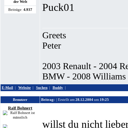
der Welt
Puck01
Beiträge:
4.937
Greets
Peter
2003 Renault - 2004 R
BMW - 2008 Williams -
E-Mail
|
Website
|
Suchen
|
Buddy
|
Benutzer
Beitrag:
| Erstellt am
28.12.2004
um
19:25
Ralf Bohnert
willst du nicht lie