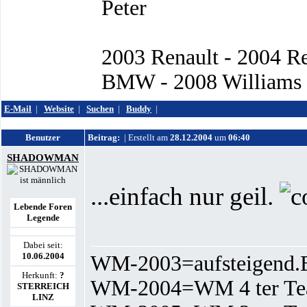
Peter
2003 Renault - 2004 R
BMW - 2008 Williams -
E-Mail
|
Website
|
Suchen
|
Buddy
|
Benutzer
Beitrag:
| Erstellt am
28.12.2004
um
06:40
SHADOWMAN
...einfach nur geil.
Lebende Foren
Legende
Dabei seit:
10.06.2004
WM-2003=aufsteigen
Herkunft:
?
WM-2004=WM 4 ter T
STERREICH
LINZ