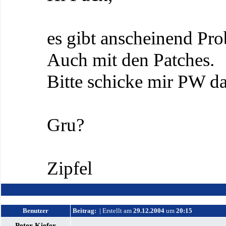
es gibt anscheinend Pro
Auch mit den Patches.
Bitte schicke mir PW d
Gru?
Zipfel
Benutzer
Beitrag:
| Erstellt am
29.12.2004
um
20:15
Peter Kiefer