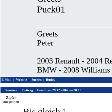
Puck01
Greets
Peter
2003 Renault - 2004 R
BMW - 2008 Williams -
E-Mail
|
Website
|
Suchen
|
Buddy
|
Benutzer
Beitrag:
| Erstellt am
29.12.2004
um
20:16
Zipfel
unregistriert
Bis gleich !