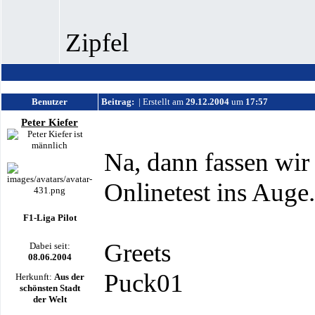
Zipfel
Benutzer
Beitrag:
| Erstellt am
29.12.2004
um
17:57
Peter Kiefer
Na, dann fassen wi
Onlinetest ins Auge.
F1-Liga Pilot
Greets
Dabei seit:
08.06.2004
Puck01
Herkunft:
Aus der
schönsten Stadt
der Welt