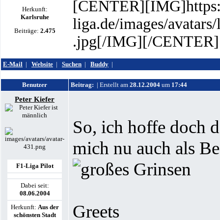
[CENTER][IMG]https:
Herkunft:
Karlsruhe
liga.de/images/avatars
Beiträge:
2.475
.jpg[/IMG][/CENTER]
E-Mail
|
Website
|
Suchen
|
Buddy
|
Benutzer
Beitrag:
| Erstellt am
28.12.2004
um
17:44
Peter Kiefer
So, ich hoffe doch d
mich nu auch als Be
F1-Liga Pilot
Dabei seit:
08.06.2004
Greets
Herkunft:
Aus der
schönsten Stadt