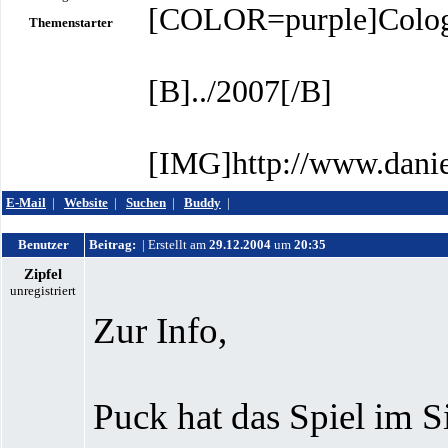
[COLOR=purple]Colog
Themenstarter
[B]../2007[/B]
[IMG]http://www.danie
E-Mail
|
Website
|
Suchen
|
Buddy
|
Benutzer
Beitrag:
| Erstellt am
29.12.2004
um
20:35
Zipfel
unregistriert
Zur Info,
Puck hat das Spiel im 