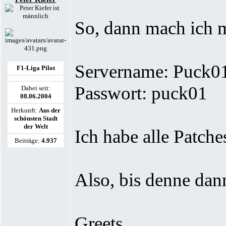
So, dann mach ich 
Servername: Puck0
F1-Liga Pilot
Passwort: puck01
Dabei seit:
08.06.2004
Herkunft:
Aus der
schönsten Stadt
der Welt
Ich habe alle Patche
Beiträge:
4.937
Also, bis denne dan
Greets