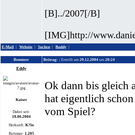
[B]../2007[/B]
[IMG]http://www.danie
E-Mail
|
Website
|
Suchen
|
Buddy
|
Benutzer
Beitrag:
| Erstellt am
29.12.2004
um
20:24
Eddy
Ok dann bis gleich 
hat eigentlich schon
Kaiser
vom Spiel?
Dabei seit:
10.06.2004
Herkunft:
K?ln
Beiträge:
1.205