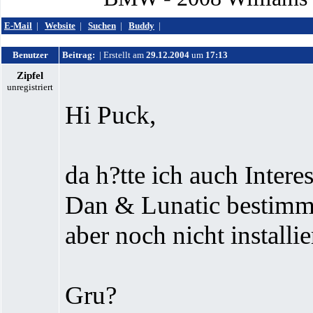
E-Mail
|
Website
|
Suchen
|
Buddy
|
Benutzer
Beitrag:
| Erstellt am
29.12.2004
um
17:13
Zipfel
unregistriert
Hi Puck,
da h?tte ich auch Interes
Dan & Lunatic bestimmt 
aber noch nicht installie
Gru?