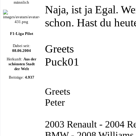
Naja, ist ja Egal. W
schon. Hast du heut
F1-Liga Pilot
Greets
Dabei seit:
08.06.2004
Puck01
Herkunft:
Aus der
schönsten Stadt
der Welt
Beiträge:
4.937
Greets
Peter
2003 Renault - 2004 R
BMW - 2008 Williams -