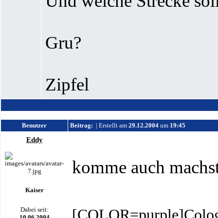
Und welche Strecke sol
Gru?
Zipfel
Benutzer
Beitrag:
| Erstellt am
29.12.2004
um
19:45
Eddy
komme auch machst 
Kaiser
Dabei seit:
[COLOR=purple]Colog
10.06.2004