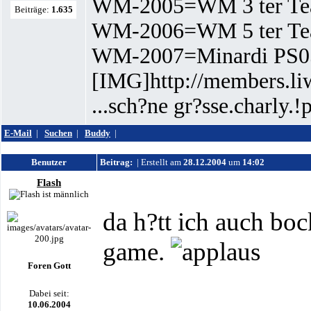
WM-2005=WM 3 ter T
Beiträge:
1.635
WM-2006=WM 5 ter Te
WM-2007=Minardi PS0
[IMG]http://members.liw
...sch?ne gr?sse.charly.!
E-Mail
|
Suchen
|
Buddy
|
Benutzer
Beitrag:
| Erstellt am
28.12.2004
um
14:02
Flash
da h?tt ich auch boc
game.
Foren Gott
Dabei seit:
10.06.2004